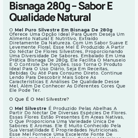
Bisnaga 280g – Sabor E
Qualidade Natural
O
Mel Puro Silvestre Em Bisnaga De 280g
Oferece Uma Opção Ideal Para Quem Deseja Um
Alimento Natural E Nutritivo, Extraído
Diretamente Da Natureza. Com Um Sabor Suave E
Levemente Floral, Esse Mel É Produzido A Partir
Do Néctar De Flores Silvestres, Proporcionando
Uma Diversidade De Sabores. Embalado Em Uma
Prática Bisnaga De 280g, Ele Facilita O Manuseio
E O Controle De Porções. Isso Torna O Produto
Ideal Para O Uso Diário, Seja Em Receitas,
Bebidas Ou Até Para Consumo Direto. Continue
Lendo Para Descobrir Mais Sobre As
Características E Análises De Qualidade Desse
Mel, Além De Conhecer As Diferentes Cores Que
Ele Pode Ter.
O Que É O Mel Silvestre?
O
Mel Silvestre
É Produzido Pelas Abelhas A
Partir Do Néctar De Diversas Espécies De Flores.
Essas Flores Estão Presentes Em Áreas Nativas,
O Que Proporciona Uma Variedade Única De
Sabores E Aromas. Ele É Muito Conhecido Pela
Sua Versatilidade E Propriedades Nutricionais.
Esse Mel Fornece Uma Excelente Fonte De