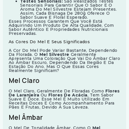
Testes Sensoriais:
São Realizados Testes
Sensoriais Para Garantir Que O Sabor E O
Aroma Do Mel Silvestre Estejam Presentes.
Assim, Cada Bisnaga De 280g Oferece O
Sabor Suave E Floral Esperado.
Esses Processos Garantem Que Você Está
Adquirindo Um Produto De Alta Qualidade, Com
Sabor Autêntico E Propriedades Nutricionais
Preservadas.
As Cores Do Mel E Seus Significados
A Cor Do Mel Pode Variar Bastante, Dependendo
Da Florada. O
Mel Silvestre
Geralmente
Apresenta Uma Coloração Que Vai Do Âmbar Claro
Ao Âmbar Escuro, Dependendo Da Região E Da
Estação Do Ano. Mas O Que Essas Cores
Realmente Significam?
Mel Claro
O Mel Claro, Geralmente De Floradas Como
Flores
De Laranjeira
Ou
Flores De Acácia
, Tem Sabor
Suave E Doce. Esse Mel É Muito Utilizado Em
Receitas Doces E Como Acompanhamento Para
Pães E Frutas, Devido À Sua Leveza.
Mel Âmbar
O Mel De Tonalidade Âmbar, Como O
Mel