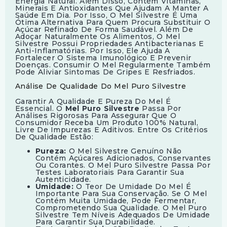
Energia Natural. Além Disso, Contém Vitaminas,
Minerais E Antioxidantes Que Ajudam A Manter A
Saúde Em Dia. Por Isso, O Mel Silvestre É Uma
Ótima Alternativa Para Quem Procura Substituir O
Açúcar Refinado De Forma Saudável. Além De
Adoçar Naturalmente Os Alimentos, O Mel
Silvestre Possui Propriedades Antibacterianas E
Anti-Inflamatórias. Por Isso, Ele Ajuda A
Fortalecer O Sistema Imunológico E Prevenir
Doenças. Consumir O Mel Regularmente Também
Pode Aliviar Sintomas De Gripes E Resfriados.
Análise De Qualidade Do Mel Puro Silvestre
Garantir A Qualidade E Pureza Do Mel É
Essencial. O
Mel Puro Silvestre
Passa Por
Análises Rigorosas Para Assegurar Que O
Consumidor Receba Um Produto 100% Natural,
Livre De Impurezas E Aditivos. Entre Os Critérios
De Qualidade Estão:
Pureza:
O Mel Silvestre Genuíno Não
Contém Açúcares Adicionados, Conservantes
Ou Corantes. O Mel Puro Silvestre Passa Por
Testes Laboratoriais Para Garantir Sua
Autenticidade.
Umidade:
O Teor De Umidade Do Mel É
Importante Para Sua Conservação. Se O Mel
Contém Muita Umidade, Pode Fermentar,
Comprometendo Sua Qualidade. O Mel Puro
Silvestre Tem Níveis Adequados De Umidade
Para Garantir Sua Durabilidade.