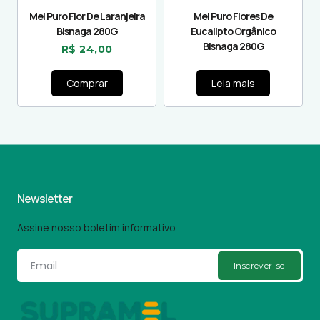
Mel Puro Flor De Laranjeira
Mel Puro Flores De
Bisnaga 280G
Eucalipto Orgânico
Bisnaga 280G
R$
24,00
Comprar
Leia mais
Newsletter
Assine nosso boletim informativo
Inscrever-se