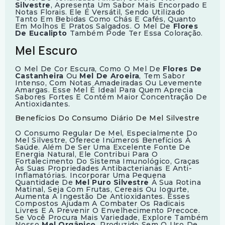
Silvestre
, Apresenta Um Sabor Mais Encorpado E
Notas Florais. Ele É Versátil, Sendo Utilizado
Tanto Em Bebidas Como Chás E Cafés, Quanto
Em Molhos E Pratos Salgados. O Mel De
Flores
De Eucalipto
Também Pode Ter Essa Coloração.
Mel Escuro
O Mel De Cor Escura, Como O Mel De
Flores De
Castanheira
Ou
Mel De Aroeira
, Tem Sabor
Intenso, Com Notas Amadeiradas Ou Levemente
Amargas. Esse Mel É Ideal Para Quem Aprecia
Sabores Fortes E Contém Maior Concentração De
Antioxidantes.
Benefícios Do Consumo Diário De Mel Silvestre
O Consumo Regular De Mel, Especialmente Do
Mel Silvestre, Oferece Inúmeros Benefícios À
Saúde. Além De Ser Uma Excelente Fonte De
Energia Natural, Ele Contribui Para O
Fortalecimento Do Sistema Imunológico, Graças
Às Suas Propriedades Antibacterianas E Anti-
Inflamatórias. Incorporar Uma Pequena
Quantidade De
Mel Puro Silvestre
À Sua Rotina
Matinal, Seja Com Frutas, Cereais Ou Iogurte,
Aumenta A Ingestão De Antioxidantes. Esses
Compostos Ajudam A Combater Os Radicais
Livres E A Prevenir O Envelhecimento Precoce.
Se Você Procura Mais Variedade, Explore Também
Nosso
Mel Orgânico
, Produzido Sem O Uso De