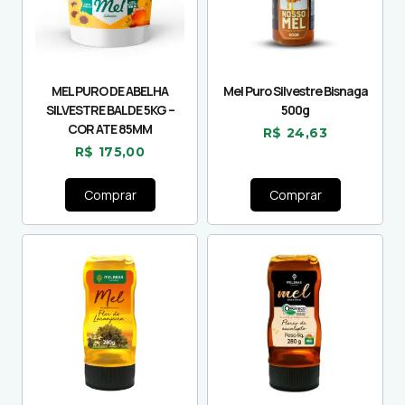
MEL PURO DE ABELHA
Mel Puro Silvestre Bisnaga
SILVESTRE BALDE 5KG –
500g
COR ATE 85MM
R$
24,63
R$
175,00
Comprar
Comprar