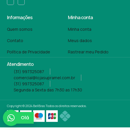
Informações
Minha conta
Quem somos
Minha conta
Contato
Meus dados
Política de Privacidade
Rastrear meu Pedido
Atendimento
(31) 997325087
comercial@lojasupramel.com.br
(31) 997325087
Segunda a Sexta das 7h30 as 17h30
Copyright © 2024 BellBras Todos os direitos reservados.
Olá