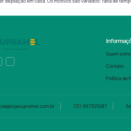
r depilação em casa. Os motivos são variados: falta de tempo
Informaç
Quem som
Contato
Política de 
ial@lojasupramel.com.br
(31) 997325087
Se