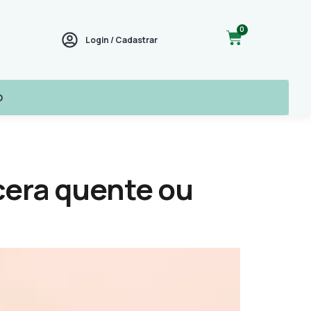
0
Login / Cadastrar
O
cera quente ou