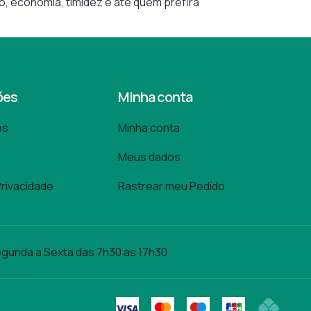
, economia, timidez e até quem prefira
ões
Minha conta
os
Minha conta
Meus dados
Privacidade
Rastrear meu Pedido
gunda a Sexta das 7h30 as 17h30