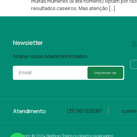
muitas mulheres (e até homens) optam por faze
resultados caseiros. Mas atenção […]
Newsletter
Assine nosso boletim informativo
Inscrever-se
Atendimento
(31) 997325087
comerc
Copyright © 2024 BellBras Todos os direitos reservados.