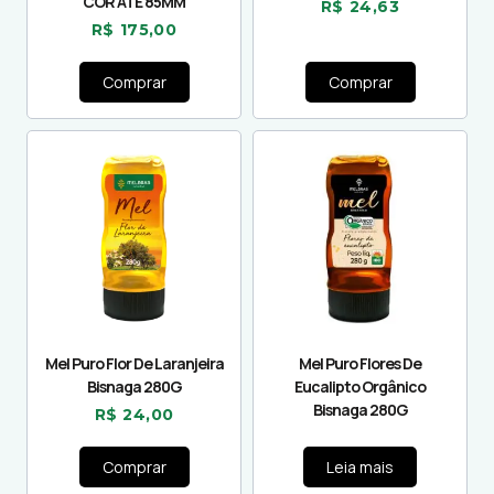
COR ATE 85MM
R$
24,63
R$
175,00
Comprar
Comprar
Mel Puro Flor De Laranjeira
Mel Puro Flores De
Bisnaga 280G
Eucalipto Orgânico
Bisnaga 280G
R$
24,00
Comprar
Leia mais