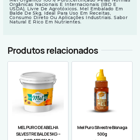
Mel Orgânico 100% Puro,certificado Pelas Normas
Orgânicas Nacionais E Internacionais (IBD E
USDA), Livre De Agrotóxicos. Mel Embalado Em
Balde De 5kg, Ideal Para Uso Em Receitas,
Consumo Direto Ou Aplicações Industriais. Sabor
Natural E Rico Em Nutrientes.
Produtos relacionados
MEL PURO DE ABELHA
Mel Puro Silvestre Bisnaga
SILVESTRE BALDE 5KG –
500g